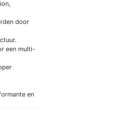
ion,
worden door
ctuur.
r een multi-
oper
formante en