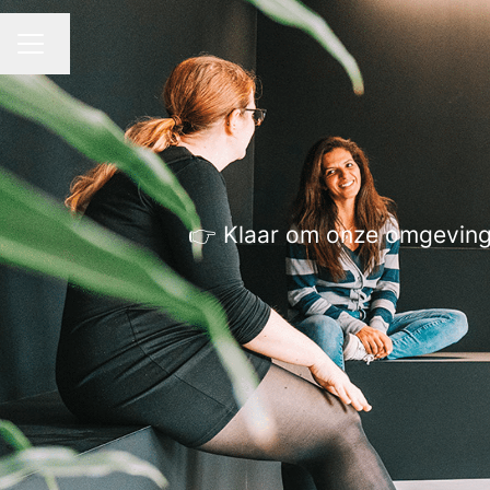
Taal wijzigen
CARRIÈREMENU
👉 Klaar om onze omgevinge