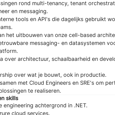
singen rond multi-tenancy, tenant orchestrat
heer en messaging.
nterne tools en API's die dagelijks gebruikt 
eams.
an het uitbouwen van onze cell-based archite
etrouwbare messaging- en datasystemen voo
atform.
a over architectuur, schaalbaarheid en devel
ship over wat je bouwt, ook in productie.
 samen met Cloud Engineers en SRE's om per
lossingen te realiseren.
n skills
e engineering achtergrond in .NET.
zure cloud services.