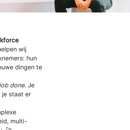
kforce
elpen wij
rknemers: hun
ieuwe dingen te
 job done
. Je
je staat er
mplexe
id, multi-