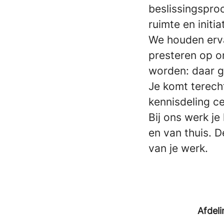
beslissingspro
ruimte en init
We houden erva
presteren op o
worden: daar g
Je komt terech
kennisdeling ce
Bij ons werk j
en van thuis. D
van je werk.
Afdeli