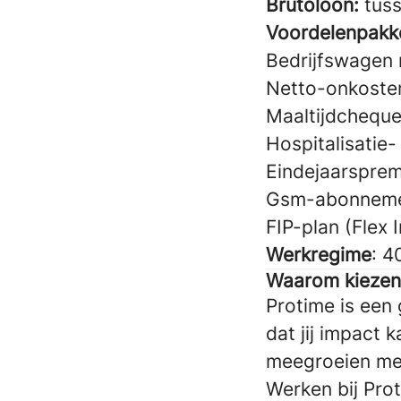
Brutoloon:
tuss
Voordelenpakk
Bedrijfswagen 
Netto-onkoste
Maaltijdchequ
Hospitalisatie
Eindejaarspremi
Gsm-abonnemen
FIP-plan (Flex 
Werkregime
: 
Waarom kiezen
Protime is een 
dat jij impact 
meegroeien met
Werken bij Pro