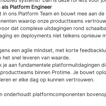
ributed systems? Dan is deze rol iets voor j
 als Platform Engineer
t in ons Platform Team en bouwt mee aan de
nenten waarop onze productteams vertrou
ervoor dat complexe uitdagingen rond schaalba
saging en deployments niet telkens opnieuw
ens een agile mindset, met korte feedbackl
p het snel leveren van waarde.
rk je aan fundamentele platformuitdagingen d
 productteams binnen Protime. Je bouwt opl
deren er elke dag op kunnen vertrouwen.
 en onderhoudt platformcomponenten boveno