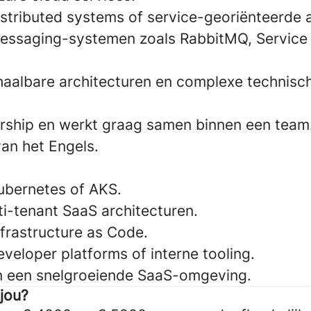
istributed systems of service-georiënteerde a
essaging-systemen zoals RabbitMQ, Service 
chaalbare architecturen en complexe technisc
ship en werkt graag samen binnen een team
an het Engels.
ubernetes of AKS.
ti-tenant SaaS architecturen.
nfrastructure as Code.
veloper platforms of interne tooling.
n een snelgroeiende SaaS-omgeving.
 jou?