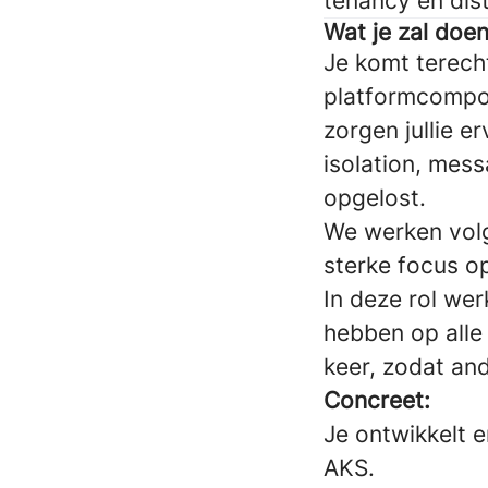
tenancy en dist
Wat je zal doen
Je komt terech
platformcompo
zorgen jullie 
isolation, mes
opgelost.
We werken volg
sterke focus o
In deze rol we
hebben op alle
keer, zodat an
Concreet:
Je ontwikkelt
AKS.