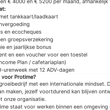
en € 4000 en € 5200 per maand, afhankelijk 
et:
met tankkaart/laadkaart
nvergoeding
es en ecocheques
- en groepsverzekering
e en jaarlijkse bonus
t en een voucher voor een toestel
Income Plan / cafetariaplan)
40-urenweek met 12 ADV-dagen
 voor Protime?
groeibedrijf met een internationale mindset. 
kan maken, jezelf voortdurend kan blijven ont
 onze organisatie.
time staat voor werken binnen een omgeving 