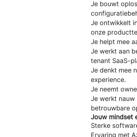
Je bouwt oplos
configuratiebe
Je ontwikkelt i
onze productt
Je helpt mee a
Je werkt aan b
tenant SaaS-pl
Je denkt mee n
experience.
Je neemt owner
Je werkt nauw
betrouwbare op
Jouw mindset e
Sterke softwar
Ervaring met A