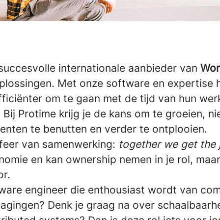
succesvolle internationale aanbieder van
Wor
plossingen. Met onze software en expertise h
fficiënter om te gaan met de tijd van hun we
Bij Protime krijg je de kans om te groeien, n
lenten te benutten en verder te ontplooien.
sfeer van samenwerking:
together we get the
onomie en kan ownership nemen in je rol, maar 
or.
ftware engineer die enthousiast wordt van co
dagingen? Denk je graag na over schaalbaarhe