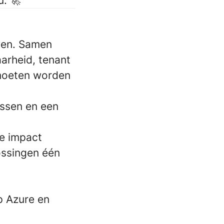
ou.
🚀
wen. Samen
arheid, tenant
 moeten worden
ussen en een
ie impact
ossingen één
p Azure en