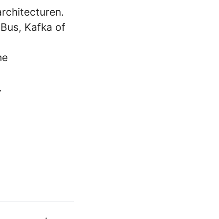
rchitecturen.
Bus, Kafka of
he
.