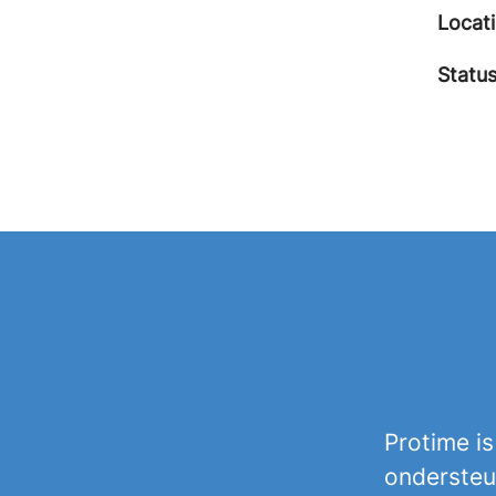
Locat
Statu
Protime is
ondersteun