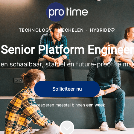
TECHNOLOGY
·
MECHELEN
·
HYBRIDE
Senior Platform Engineer
n schaalbaar, stabiel en future-proof te m
Solliciteer nu
We reageren meestal binnen
een week