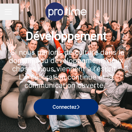
Changer la langue
MENU CARRIÈRE
Développement
"Si nous parlons de culture dans le
domaine du développement, deux
choses nous viennent à l'esprit :
L'amélioration continue et la
communication ouverte."
Connectez